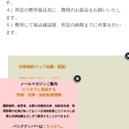
す。
４）所定の弊所振込先に、費用のお振込をお願いいたし
ます。
５）弊所にて振込確認後、所定の納期までに作業を行い
ます。
法律相談(ウェブ会議・面談)
トップに戻る
顧問弁護士契約のご案内
メールマガジンご案内
モバイル
デスクトップ
ビジネスに直結する
判例・法律・知的財産情報
弁護士費用オンライン自動見積
Craftsman LPC
購読無料。経営者、企業の法務担当者、知財担当者、管
TEL
050-5490-7836(東京横浜共通)
e-mail
info@ishioroshi.com
理部署の社員が知っておくべき知的財産とビジネスに必
（東京渋谷）
東京都渋谷区道玄坂1-12-1
要な法律知識を少しずつ吸収することができます。
渋谷マークシティW22階
電話
050-5490-7836
（横浜）横浜市神奈川区鶴屋町3-32-14 新港ビル4階
バックナンバーは
こちらから
。