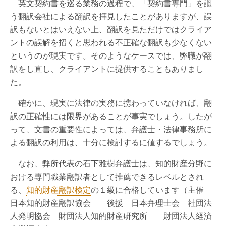
英文契約書を巡る業務の過程で、「契約書専門」を謳
う翻訳会社による翻訳を拝見したことがありますが、誤
訳もないとはいえない上、翻訳を見ただけではクライア
ントの誤解を招くと思われる不正確な翻訳も少なくない
というのが現実です。そのようなケースでは、弊職が翻
訳をし直し、クライアントに提供することもありまし
た。
確かに、現実に法律の実務に携わっていなければ、翻
訳の正確性には限界があることが事実でしょう。したが
って、文書の重要性によっては、弁護士・法律事務所に
よる翻訳の利用は、十分に検討するに値するでしょう。
なお、弊所代表の石下雅樹弁護士は、
知的財産分野に
おける専門職業翻訳者として推薦できるレベル
とされ
る、
知的財産翻訳検定
の１級に合格しています（主催
日本知的財産翻訳協会 後援 日本弁理士会 社団法
人発明協会 財団法人知的財産研究所 財団法人経済