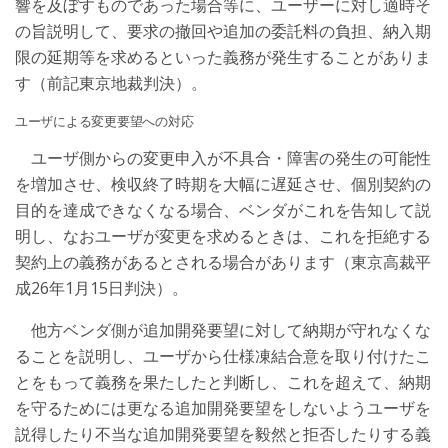
響を及ぼすものであった場合等に、ユーザーに対し適時そ
の旨説明して、要求の撤回や追加の委託料の負担、納入期
限の延期等を求めるといった義務が発生することがありま
す（前記東京地裁判決）。
ユーザによる変更要望への対応
ユーザ側からの変更申入が不具合・障害の発生の可能性
を増加させ、検収終了時期を大幅に遅延させ、個別契約の
目的を達成できなくなる場合、ベンダがこれを告知して説
明し、なおユーザが変更を求めるときは、これを拒絶する
契約上の義務があるとされる場合があります（東京高裁平
成26年1月15日判決）。
他方ベンダ側が追加開発要望に対して納期が守れなくな
ることを説明し、ユーザから仕様凍結合意を取り付けたこ
とをもって義務を果たしたと判断し、これを超えて、納期
を守るためには更なる追加開発要望をしないようユーザを
説得したり不当な追加開発要望を毅然と拒否したりする義